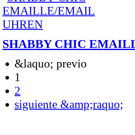
SHABBY CHIC EMAIL
&laquo; previo
1
2
siguiente &amp;raquo;